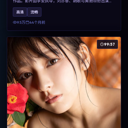
作品。影片由李安执导，刘亦菲、胡歌与黄渤领衔出演。
剧情用喜剧外壳包裹对现实规则的温和反讽，整体完成度
高清
流畅
高，适合希望了解意大利冒险类型创作的观众在线观看。
9.5万
44个月前
99:57