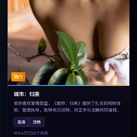
热门
城市：归来
若你喜欢爱情类型，《城市：归来》提供了扎实的视听体
验：管虎执导，凯特·布兰切特、河正宇与沈腾共同演绎。
影片2023年于德国上映，内容在有限空间内完成高密度的
高清
流畅
戏剧冲突，关键词包含高清流畅、人物关系与情节反转，
适合检索「2023爱情」「德国电影」的用户。
9.4万
32个月前