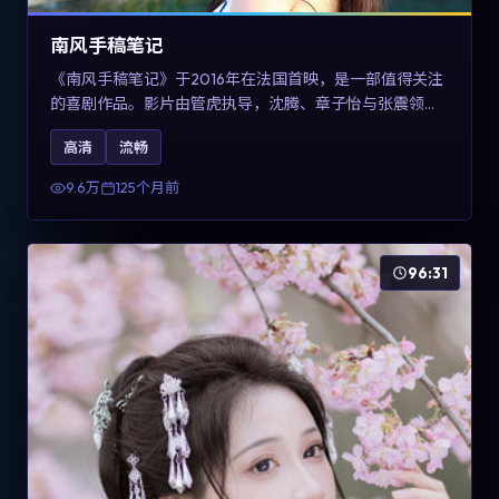
南风手稿笔记
《南风手稿笔记》于2016年在法国首映，是一部值得关注
的喜剧作品。影片由管虎执导，沈腾、章子怡与张震领衔
出演。剧情通过回忆与现实交错呈现记忆的可塑性，整体
高清
流畅
完成度高，适合希望了解法国喜剧类型创作的观众在线观
看。
9.6万
125个月前
96:31