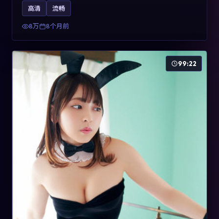
影片2025年于法国上映，内容用喜剧外壳包裹对现实规则
高清
流畅
的温和反讽，关键词包含高清流畅、人物关系与情节反
转，适合检索「2025动漫」「法国电影」的用户。
8万
8个月前
99:22