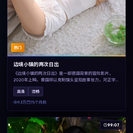
热门
边境小镇的两次日出
《边境小镇的两次日出》是一部德国背景的冒险影片，
2020年上映。曾国祥以克制镜头呈现故事张力，河正宇、
孙俪与任素汐的对手戏可圈可点。剧情层面在战争余波中
高清
流畅
刻画小人物的尊严与信念，对关注导演风格与演员阵容的
观众具有检索与收藏价值。
9.3万
75个月前
99:07