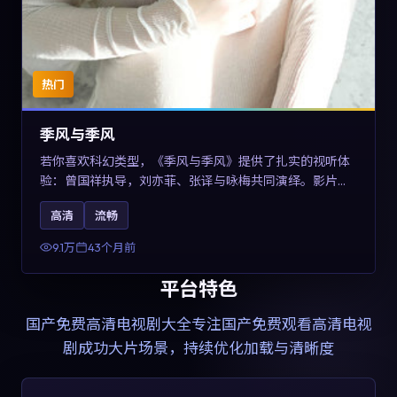
热门
季风与季风
若你喜欢科幻类型，《季风与季风》提供了扎实的视听体
验：曾国祥执导，刘亦菲、张译与咏梅共同演绎。影片
2023年于西班牙上映，内容在有限空间内完成高密度的戏
高清
流畅
剧冲突，关键词包含高清流畅、人物关系与情节反转，适
合检索「2023科幻」「西班牙电影」的用户。
9.1万
43个月前
平台特色
国产免费高清电视剧大全
专注国产免费观看高清电视
剧成功大片场景，持续优化加载与清晰度