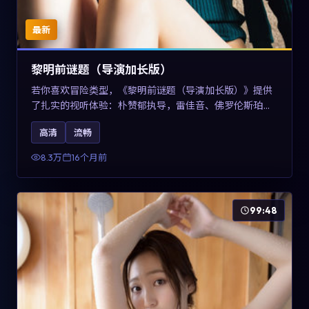
最新
黎明前谜题（导演加长版）
若你喜欢冒险类型，《黎明前谜题（导演加长版）》提供
了扎实的视听体验：朴赞郁执导，雷佳音、佛罗伦斯·珀与
章子怡共同演绎。影片2025年于美国上映，内容在有限空
高清
流畅
间内完成高密度的戏剧冲突，关键词包含高清流畅、人物
关系与情节反转，适合检索「2025冒险」「美国电影」的
8.3万
16个月前
用户。
99:48