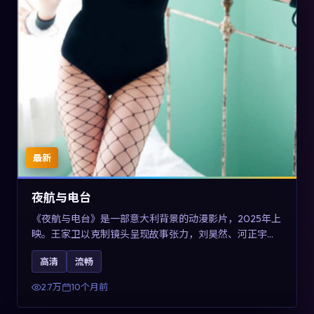
最新
夜航与电台
《夜航与电台》是一部意大利背景的动漫影片，2025年上
映。王家卫以克制镜头呈现故事张力，刘昊然、河正宇与
王景春的对手戏可圈可点。剧情层面以多线叙事拼贴都市
高清
流畅
边缘人的选择与救赎，对关注导演风格与演员阵容的观众
具有检索与收藏价值。
2.7万
10个月前