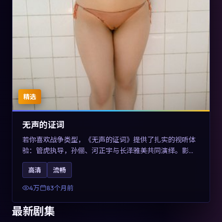
精选
无声的证词
若你喜欢战争类型，《无声的证词》提供了扎实的视听体
验：管虎执导，孙俪、河正宇与长泽雅美共同演绎。影片
2019年于澳大利亚上映，内容在罪案类型框架内探讨制度
高清
流畅
与个体关系，关键词包含高清流畅、人物关系与情节反
转，适合检索「2019战争」「澳大利亚电影」的用户。
4万
83个月前
最新剧集