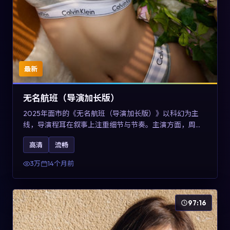
最新
无名航班（导演加长版）
2025年面市的《无名航班（导演加长版）》以科幻为主
线，导演程耳在叙事上注重细节与节奏。主演方面，周冬
雨、凯特·布兰切特与巩俐的表演为角色增添层次。故事以
高清
流畅
女性视角重写传统类型片的叙事惯性，可作为美国影视爱
好者的高清观影选择。
3万
14个月前
97:16