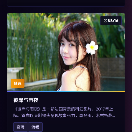
88:16
精选
彼岸与雨夜
《彼岸与雨夜》是一部法国背景的科幻影片，2017年上
映。管虎以克制镜头呈现故事张力，周冬雨、木村拓哉与
张震的对手戏可圈可点。剧情层面在真实历史背景下虚构
高清
流畅
一段跨国追寻之旅，对关注导演风格与演员阵容的观众具