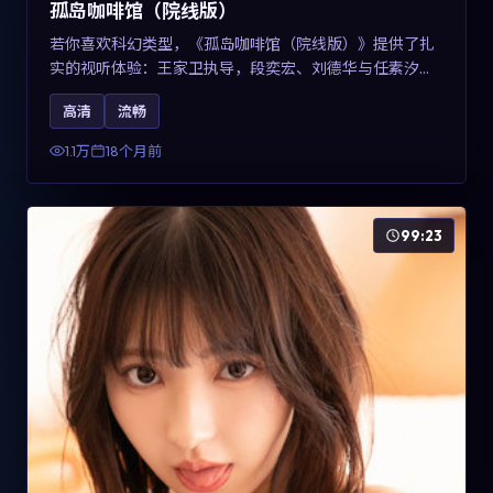
孤岛咖啡馆（院线版）
若你喜欢科幻类型，《孤岛咖啡馆（院线版）》提供了扎
实的视听体验：王家卫执导，段奕宏、刘德华与任素汐共
同演绎。影片2025年于中国台湾上映，内容用冷峻镜头语
高清
流畅
言观察城市夜间的孤独，关键词包含高清流畅、人物关系
与情节反转，适合检索「2025科幻」「中国台湾电影」的
1.1万
18个月前
用户。
99:23