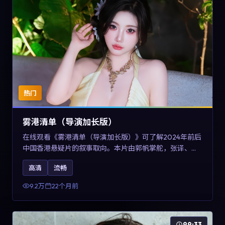
热门
雾港清单（导演加长版）
在线观看《雾港清单（导演加长版）》可了解2024年前后
中国香港悬疑片的叙事取向。本片由郭帆掌舵，张译、王
景春与咏梅主演，情节通过音乐与声音设计强化情绪张
高清
流畅
力，兼具娱乐性与讨论空间，适合作为片单补充与类型对
比参考。
9.2万
22个月前
99:33