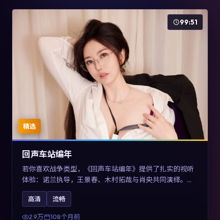
99:51
精选
回声车站编年
若你喜欢战争类型，《回声车站编年》提供了扎实的视听
体验：诺兰执导，王景春、木村拓哉与肖央共同演绎。影
片2017年于澳大利亚上映，内容用喜剧外壳包裹对现实规
高清
流畅
则的温和反讽，关键词包含高清流畅、人物关系与情节反
转，适合检索「2017战争」「澳大利亚电影」的用户。
2.9万
108个月前